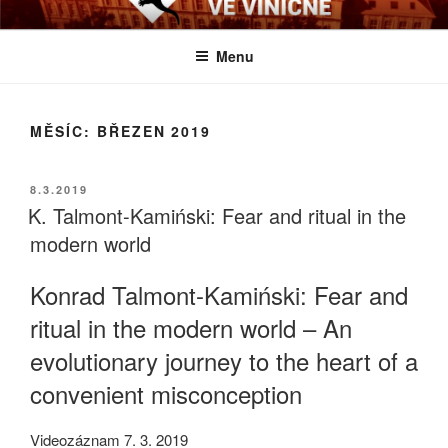
Přejít
BIOLOGICKÉ ČTVRTKY VE
Určeno všem zájemcům o evoluci a obecnější biologická témata
k
VINIČNÉ
Menu
obsahu
webu
MĚSÍC:
BŘEZEN 2019
PUBLIKOVÁNO
8.3.2019
K. Talmont-Kamiński: Fear and ritual in the
modern world
Konrad Talmont-Kamiński: Fear and
ritual in the modern world – An
evolutionary journey to the heart of a
convenient misconception
Videozáznam 7. 3. 2019