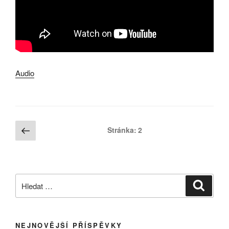
Audio
Stránkování
Předchozí
Stránka:
2
stránka
příspěvků
Hledat:
Hledán
NEJNOVĚJŠÍ PŘÍSPĚVKY