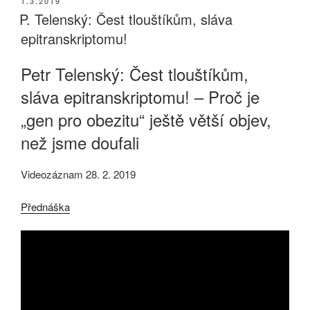
PUBLIKOVÁNO
1.3.2019
P. Telenský: Čest tlouštíkům, sláva
epitranskriptomu!
Petr Telenský: Čest tlouštíkům,
sláva epitranskriptomu! – Proč je
„gen pro obezitu“ ještě větší objev,
než jsme doufali
Videozáznam 28. 2. 2019
Přednáška