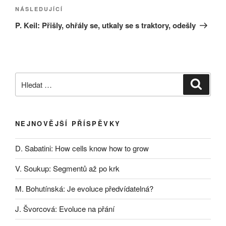
Následující
NÁSLEDUJÍCÍ
příspěvek
P. Keil: Přišly, ohřály se, utkaly se s traktory, odešly
Hledat:
Hledán
NEJNOVĚJŠÍ PŘÍSPĚVKY
D. Sabatini: How cells know how to grow
V. Soukup: Segmentů až po krk
M. Bohutínská: Je evoluce předvídatelná?
J. Švorcová: Evoluce na přání