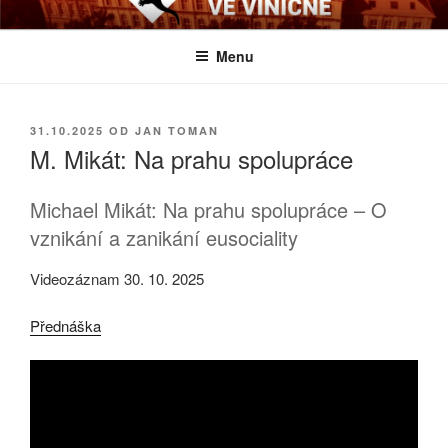
Přejít
BIOLOGICKÉ ČTVRTKY VE
Určeno všem zájemcům o evoluci a obecnější biologická témata
k
VINIČNÉ
Menu
obsahu
webu
PUBLIKOVÁNO
31.10.2025
OD
JAN TOMAN
M. Mikát: Na prahu spolupráce
Michael Mikát: Na prahu spolupráce – O
vznikání a zanikání eusociality
Videozáznam 30. 10. 2025
Přednáška