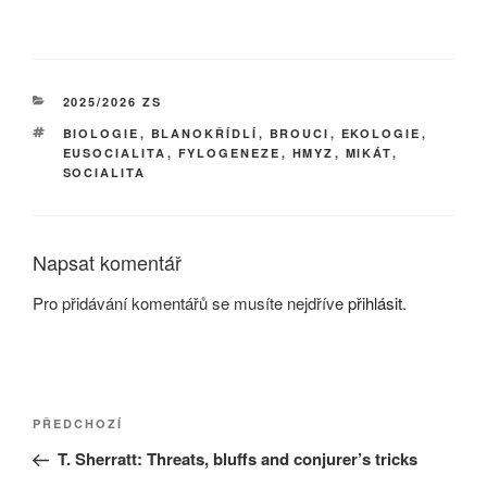
RUBRIKY
2025/2026 ZS
ŠTÍTKY
BIOLOGIE
,
BLANOKŘÍDLÍ
,
BROUCI
,
EKOLOGIE
,
EUSOCIALITA
,
FYLOGENEZE
,
HMYZ
,
MIKÁT
,
SOCIALITA
Napsat komentář
Pro přidávání komentářů se musíte nejdříve
přihlásit
.
Navigace
Předchozí
PŘEDCHOZÍ
pro
příspěvek
T. Sherratt: Threats, bluffs and conjurer’s tricks
příspěvek