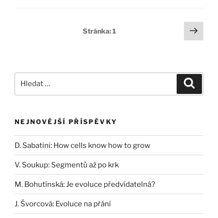
Stránkování
Další
Stránka:
1
strá
příspěvků
Hledat:
Hledán
NEJNOVĚJŠÍ PŘÍSPĚVKY
D. Sabatini: How cells know how to grow
V. Soukup: Segmentů až po krk
M. Bohutínská: Je evoluce předvídatelná?
J. Švorcová: Evoluce na přání