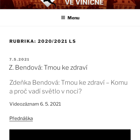
Přejít
BIOLOGICKÉ ČTVRTKY VE
Určeno všem zájemcům o evoluci a obecnější biologická témata
k
VINIČNÉ
Menu
obsahu
webu
RUBRIKA:
2020/2021 LS
PUBLIKOVÁNO
7.5.2021
Z. Bendová: Tmou ke zdraví
Zdeňka Bendová: Tmou ke zdraví – Komu
a proč vadí světlo v noci?
Videozáznam 6. 5. 2021
Přednáška