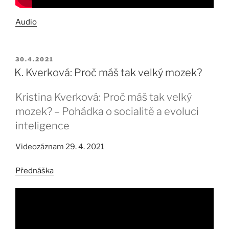
Audio
PUBLIKOVÁNO
30.4.2021
K. Kverková: Proč máš tak velký mozek?
Kristina Kverková: Proč máš tak velký
mozek? – Pohádka o socialitě a evoluci
inteligence
Videozáznam 29. 4. 2021
Přednáška