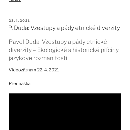
PUBLIKOVÁNO
23.4.2021
P. Duda: Vzestupy a pády etnické diverzity
Pavel Duda: Vzestupy a pády etnické
diverzity – Ekologické a historické příčiny
jazykové rozmanitosti
Videozáznam 22. 4. 2021
Přednáška