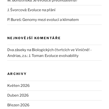
M. Bohutínská: Je evoluce předvídatelná?
J. Švorcová: Evoluce na přání
P. Bureš: Genomy mezi evolucí a klimatem
NEJNOVĚJŠÍ KOMENTÁŘE
Dva záseky na Biologických čtvrtcích ve Viničné! -
Andrias, z.s.
:
J. Toman: Evoluce evolvability
ARCHIVY
Květen 2026
Duben 2026
Březen 2026