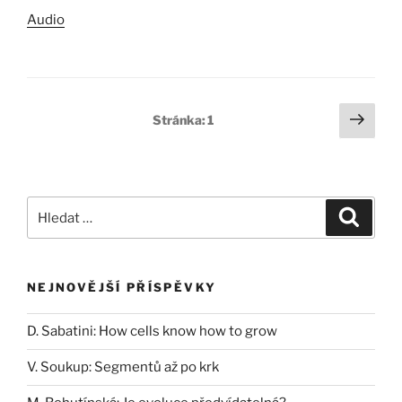
Audio
Stránkování
Další
Stránka:
1
strá
příspěvků
Hledat:
Hledán
NEJNOVĚJŠÍ PŘÍSPĚVKY
D. Sabatini: How cells know how to grow
V. Soukup: Segmentů až po krk