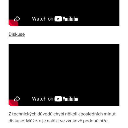
Diskuse
Z technických důvodů chybí několik posledních minut
diskuse. Můžete je nalézt ve zvukové podobě níže.