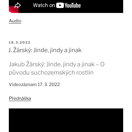
Audio
PUBLIKOVÁNO
18.3.2022
J. Žárský: Jinde, jindy a jinak
Jakub Žárský: Jinde, jindy a jinak – O
původu suchozemských rostlin
Videozáznam 17. 3. 2022
Přednáška