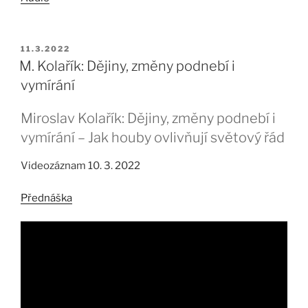
PUBLIKOVÁNO
11.3.2022
M. Kolařík: Dějiny, změny podnebí i
vymírání
Miroslav Kolařík: Dějiny, změny podnebí i
vymírání – Jak houby ovlivňují světový řád
Videozáznam 10. 3. 2022
Přednáška