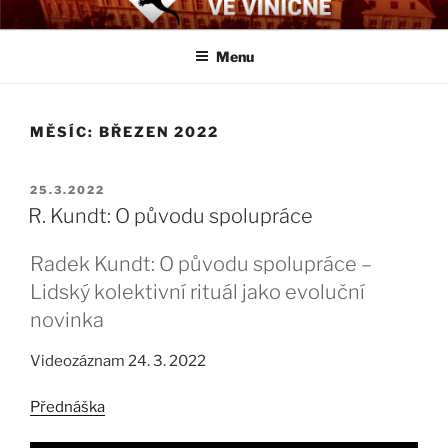
Přejít
BIOLOGICKÉ ČTVRTKY VE
Určeno všem zájemcům o evoluci a obecnější biologická témata
k
VINIČNÉ
Menu
obsahu
webu
MĚSÍC:
BŘEZEN 2022
PUBLIKOVÁNO
25.3.2022
R. Kundt: O původu spolupráce
Radek Kundt: O původu spolupráce –
Lidský kolektivní rituál jako evoluční
novinka
Videozáznam 24. 3. 2022
Přednáška