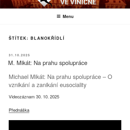
Přejít
BIOLOGICKÉ ČTVRTKY VE
Určeno všem zájemcům o evoluci a obecnější biologická témata
k
VINIČNÉ
Menu
obsahu
webu
ŠTÍTEK:
BLANOKŘÍDLÍ
PUBLIKOVÁNO
31.10.2025
M. Mikát: Na prahu spolupráce
Michael Mikát: Na prahu spolupráce – O
vznikání a zanikání eusociality
Videozáznam 30. 10. 2025
Přednáška