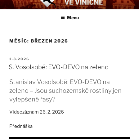
Přejít
BIOLOGICKÉ ČTVRTKY VE
Určeno všem zájemcům o evoluci a obecnější biologická témata
k
VINIČNÉ
Menu
obsahu
webu
MĚSÍC:
BŘEZEN 2026
PUBLIKOVÁNO
1.3.2026
S. Vosolsobě: EVO-DEVO na zeleno
Stanislav Vosolsobě: EVO-DEVO na
zeleno – Jsou suchozemské rostliny jen
vylepšené řasy?
Videozáznam 26. 2. 2026
Přednáška