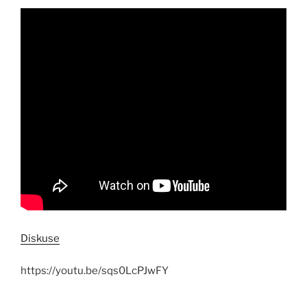
Diskuse
https://youtu.be/sqs0LcPJwFY