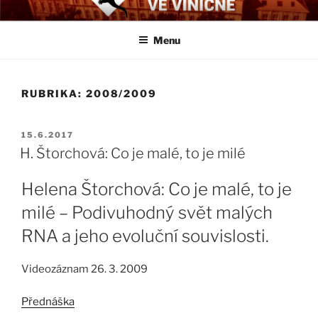
Přejít
BIOLOGICKÉ ČTVRTKY VE
Určeno všem zájemcům o evoluci a obecnější biologická témata
k
VINIČNÉ
Menu
obsahu
webu
RUBRIKA:
2008/2009
PUBLIKOVÁNO
15.6.2017
H. Štorchová: Co je malé, to je milé
Helena Štorchová: Co je malé, to je
milé – Podivuhodný svět malých
RNA a jeho evoluční souvislosti.
Videozáznam 26. 3. 2009
Přednáška