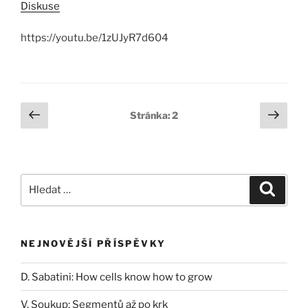
Diskuse
https://youtu.be/1zUJyR7d604
Stránkování
Předchozí
Další
Stránka:
2
stránka
strá
příspěvků
Hledat:
Hledán
NEJNOVĚJŠÍ PŘÍSPĚVKY
D. Sabatini: How cells know how to grow
V. Soukup: Segmentů až po krk