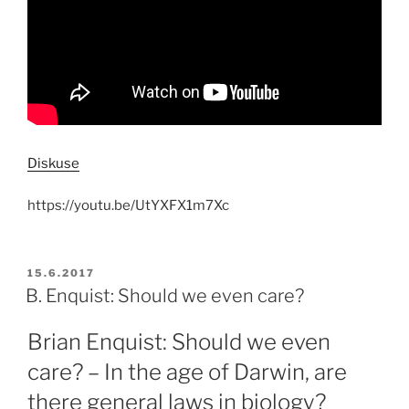
Diskuse
https://youtu.be/UtYXFX1m7Xc
PUBLIKOVÁNO
15.6.2017
B. Enquist: Should we even care?
Brian Enquist: Should we even
care? – In the age of Darwin, are
there general laws in biology?