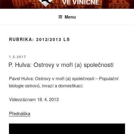
Přejít
BIOLOGICKÉ ČTVRTKY VE
Určeno všem zájemcům o evoluci a obecnější biologická témata
k
VINIČNÉ
Menu
obsahu
webu
RUBRIKA:
2012/2013 LS
PUBLIKOVÁNO
1.5.2017
P. Hulva: Ostrovy v moři (a) společnosti
Pavel Hulva: Ostrovy v moři (a) společnosti – Populační
biologie ostrovů, invazí a domestikací.
Videozáznam 18. 4. 2013
Přednáška