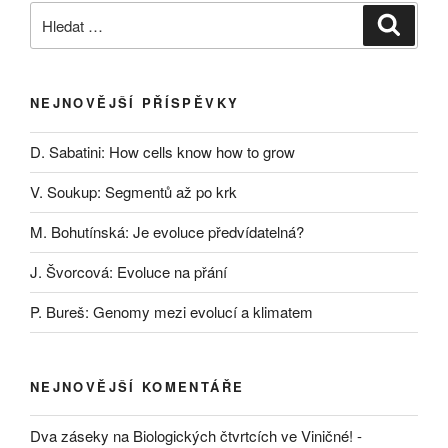
Hledat:
Hledán
NEJNOVĚJŠÍ PŘÍSPĚVKY
D. Sabatini: How cells know how to grow
V. Soukup: Segmentů až po krk
M. Bohutínská: Je evoluce předvídatelná?
J. Švorcová: Evoluce na přání
P. Bureš: Genomy mezi evolucí a klimatem
NEJNOVĚJŠÍ KOMENTÁŘE
Dva záseky na Biologických čtvrtcích ve Viničné! -