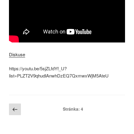
Diskuse
https://youtu.be/5sjZLfdYf_U?
list=PLZT2V9qhudlAnwhDzEQ7QxmwxWjM5AteU
Stránkování
Předchozí
Stránka:
4
stránka
příspěvků