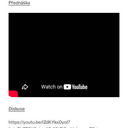
Přednáška
Diskuse
https://youtu.be/lZdKYkx0yoI?