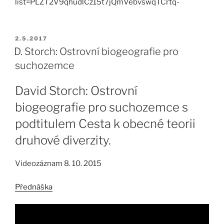
list=PLZT2V9qhudlCz15t7jQmVebvswqTCrtq-
PUBLIKOVÁNO
2.5.2017
D. Storch: Ostrovní biogeografie pro
suchozemce
David Storch: Ostrovní
biogeografie pro suchozemce s
podtitulem Cesta k obecné teorii
druhové diverzity.
Videozáznam 8. 10. 2015
Přednáška