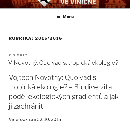
Přejít
BIOLOGICKÉ ČTVRTKY VE
Určeno všem zájemcům o evoluci a obecnější biologická témata
k
VINIČNÉ
Menu
obsahu
webu
RUBRIKA:
2015/2016
PUBLIKOVÁNO
2.5.2017
V. Novotný: Quo vadis, tropická ekologie?
Vojtěch Novotný: Quo vadis,
tropická ekologie? – Biodiverzita
podél ekologických gradientů a jak
jí zachránit.
Videozáznam 22. 10. 2015