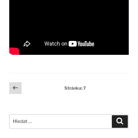
Stránkování
Předchozí
Stránka:
7
stránka
příspěvků
Hledat:
Hledán