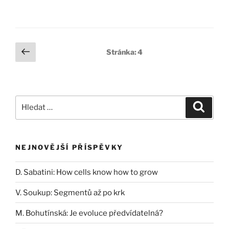
Stránkování
Předchozí
Stránka:
4
stránka
příspěvků
Hledat:
Hledán
NEJNOVĚJŠÍ PŘÍSPĚVKY
D. Sabatini: How cells know how to grow
V. Soukup: Segmentů až po krk
M. Bohutínská: Je evoluce předvídatelná?