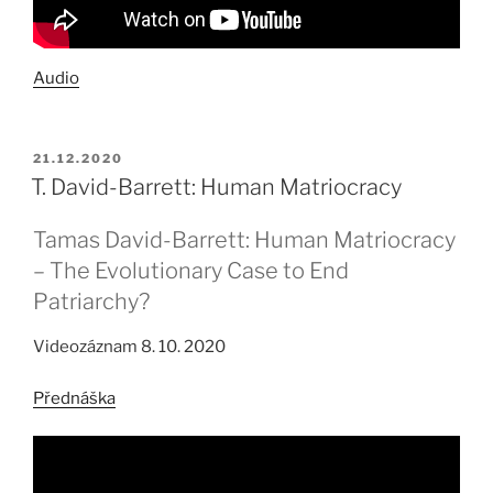
Audio
PUBLIKOVÁNO
21.12.2020
T. David-Barrett: Human Matriocracy
Tamas David-Barrett: Human Matriocracy
– The Evolutionary Case to End
Patriarchy?
Videozáznam 8. 10. 2020
Přednáška