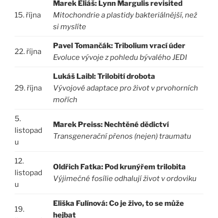
Marek Eliáš: Lynn Margulis revisited
15. října
Mitochondrie a plastidy bakteriálnější, než
si myslíte
Pavel Tomančák: Tribolium vrací úder
22. října
Evoluce vývoje z pohledu bývalého JEDI
Lukáš Laibl: Trilobití drobota
29. října
Vývojové adaptace pro život v prvohorních
mořích
5.
Marek Preiss: Nechtěné dědictví
listopad
Transgenerační přenos (nejen) traumatu
u
12.
Oldřich Fatka: Pod krunýřem trilobita
listopad
Výjimečné fosílie odhalují život v ordoviku
u
Eliška Fulínová: Co je živo, to se může
19.
hejbat