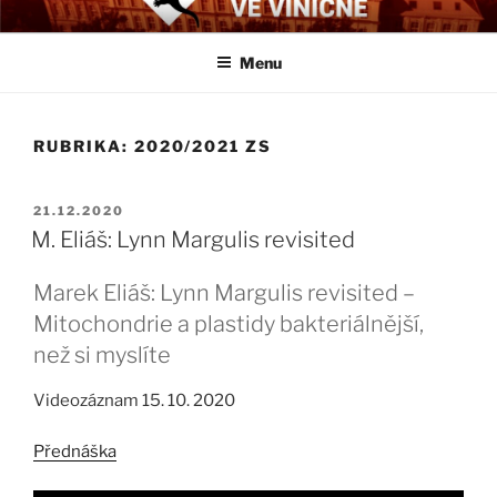
Přejít
BIOLOGICKÉ ČTVRTKY VE
Určeno všem zájemcům o evoluci a obecnější biologická témata
k
VINIČNÉ
Menu
obsahu
webu
RUBRIKA:
2020/2021 ZS
PUBLIKOVÁNO
21.12.2020
M. Eliáš: Lynn Margulis revisited
Marek Eliáš: Lynn Margulis revisited –
Mitochondrie a plastidy bakteriálnější,
než si myslíte
Videozáznam 15. 10. 2020
Přednáška