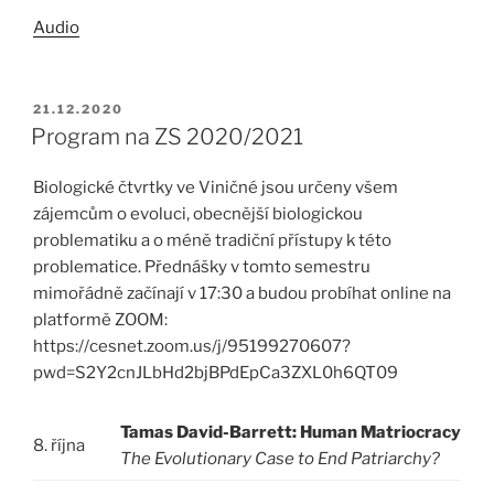
Audio
PUBLIKOVÁNO
21.12.2020
Program na ZS 2020/2021
Biologické čtvrtky ve Viničné jsou určeny všem
zájemcům o evoluci, obecnější biologickou
problematiku a o méně tradiční přístupy k této
problematice. Přednášky v tomto semestru
mimořádně začínají v 17:30 a budou probíhat online na
platformě ZOOM:
https://cesnet.zoom.us/j/95199270607?
pwd=S2Y2cnJLbHd2bjBPdEpCa3ZXL0h6QT09
Tamas David-Barrett: Human Matriocracy
8. října
The Evolutionary Case to End Patriarchy?