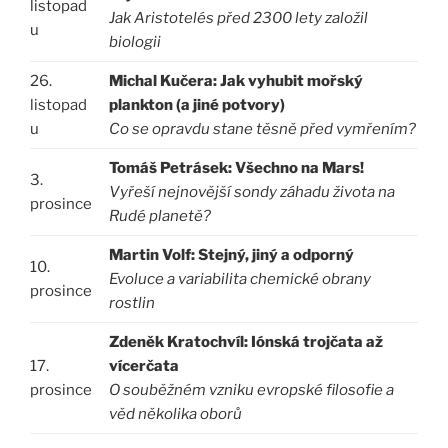
listopad
Jak Aristotelés před 2300 lety založil
u
biologii
26.
Michal Kučera: Jak vyhubit mořský
listopad
plankton (a jiné potvory)
u
Co se opravdu stane těsně před vymřením?
Tomáš Petrásek: Všechno na Mars!
3.
Vyřeší nejnovější sondy záhadu života na
prosince
Rudé planetě?
Martin Volf: Stejný, jiný a odporný
10.
Evoluce a variabilita chemické obrany
prosince
rostlin
Zdeněk Kratochvíl: Iónská trojčata až
17.
vícerčata
prosince
O souběžném vzniku evropské filosofie a
věd několika oborů