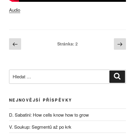
Audio
Stránkování
Předchozí
Další
Stránka:
2
stránka
strá
příspěvků
Hledat:
Hledán
NEJNOVĚJŠÍ PŘÍSPĚVKY
D. Sabatini: How cells know how to grow
V. Soukup: Segmentů až po krk