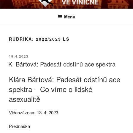
Přejít
BIOLOGICKÉ ČTVRTKY VE
Určeno všem zájemcům o evoluci a obecnější biologická témata
k
VINIČNÉ
Menu
obsahu
webu
RUBRIKA:
2022/2023 LS
PUBLIKOVÁNO
19.4.2023
K. Bártová: Padesát odstínů ace spektra
Klára Bártová: Padesát odstínů ace
spektra – Co víme o lidské
asexualitě
Videozáznam 13. 4. 2023
Přednáška