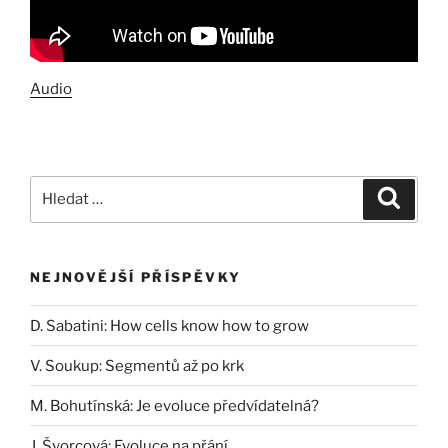
Audio
Hledat:
Hledán
NEJNOVĚJŠÍ PŘÍSPĚVKY
D. Sabatini: How cells know how to grow
V. Soukup: Segmentů až po krk
M. Bohutínská: Je evoluce předvídatelná?
J. Švorcová: Evoluce na přání