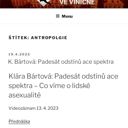
Přejít
BIOLOGICKÉ ČTVRTKY VE
Určeno všem zájemcům o evoluci a obecnější biologická témata
k
VINIČNÉ
Menu
obsahu
webu
ŠTÍTEK:
ANTROPOLGIE
PUBLIKOVÁNO
19.4.2023
K. Bártová: Padesát odstínů ace spektra
Klára Bártová: Padesát odstínů ace
spektra – Co víme o lidské
asexualitě
Videozáznam 13. 4. 2023
Přednáška