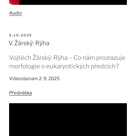
Audio
PUBLIKOVÁNO
5.10.2025
V. Žárský: Rýha
Vojtěch Žárský: Rýha – Co nám prozrazuje
morfologie o eukaryotických předcích?
Videozáznam 2. 9. 2025
Přednáška