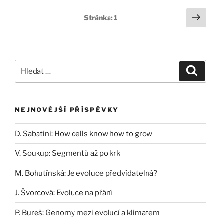
Stránkování
Další
Stránka:
1
strá
příspěvků
Hledat:
Hledán
NEJNOVĚJŠÍ PŘÍSPĚVKY
D. Sabatini: How cells know how to grow
V. Soukup: Segmentů až po krk
M. Bohutínská: Je evoluce předvídatelná?
J. Švorcová: Evoluce na přání
P. Bureš: Genomy mezi evolucí a klimatem