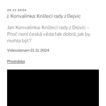
PUBLIKOVÁNO
25.11.2024
J. Konvalinka: Knížecí rady z Dejvic
Jan Konvalinka: Knížecí rady z Dejvic –
Proč není česká věda tak dobrá, jak by
mohla být?
Videozáznam 21. 11. 2024
Přednáška