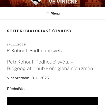
Přejít
BIOLOGICKÉ ČTVRTKY VE
Určeno všem zájemcům o evoluci a obecnější biologická témata
k
VINIČNÉ
Menu
obsahu
webu
ŠTÍTEK:
BIOLOGICKÉ ČTVRTKY
PUBLIKOVÁNO
14.11.2025
P. Kohout: Podhoubí světa
Petr Kohout: Podhoubí světa –
Biogeografie hub v éře globálních změn
Videozáznam 13. 11. 2025
Přednáška