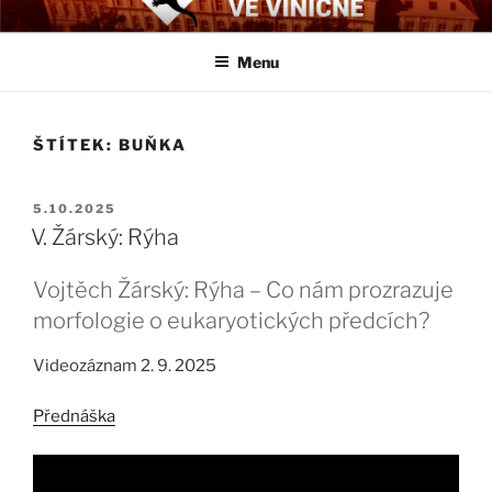
Přejít
BIOLOGICKÉ ČTVRTKY VE
Určeno všem zájemcům o evoluci a obecnější biologická témata
k
VINIČNÉ
Menu
obsahu
webu
ŠTÍTEK:
BUŇKA
PUBLIKOVÁNO
5.10.2025
V. Žárský: Rýha
Vojtěch Žárský: Rýha – Co nám prozrazuje
morfologie o eukaryotických předcích?
Videozáznam 2. 9. 2025
Přednáška