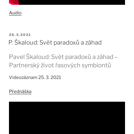
Audio
PUBLIKOVÁNO
26.3.2021
P. Škaloud: Svět paradoxů a záhad
Pavel Škaloud: Svět paradoxů a záhad –
Partnerský život řasových symbiontů
Videozáznam 25. 3. 2021
Přednáška