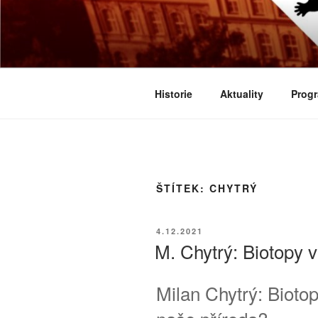
Přejít
k
BIOLOGICK
obsahu
Určeno všem zájemcům o evoluci
webu
Historie
Aktuality
Progr
ŠTÍTEK:
CHYTRÝ
PUBLIKOVÁNO
4.12.2021
M. Chytrý: Biotopy 
Milan Chytrý: Bioto