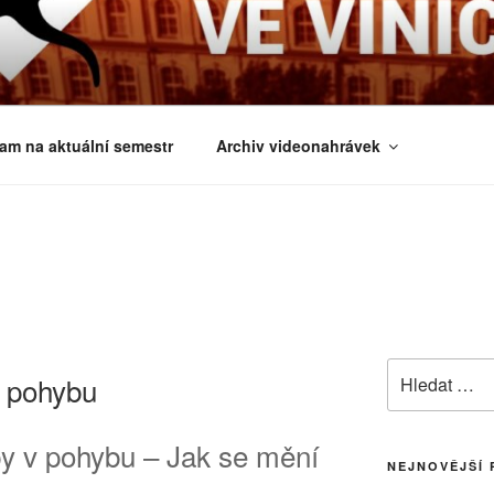
É ČTVRTKY VE VINIČ
 a obecnější biologická témata
am na aktuální semestr
Archiv videonahrávek
Hledat:
v pohybu
py v pohybu – Jak se mění
NEJNOVĚJŠÍ 