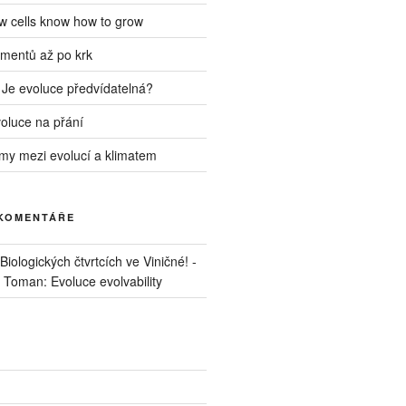
ow cells know how to grow
mentů až po krk
 Je evoluce předvídatelná?
voluce na přání
my mezi evolucí a klimatem
 KOMENTÁŘE
iologických čtvrtcích ve Viničné! -
. Toman: Evoluce evolvability