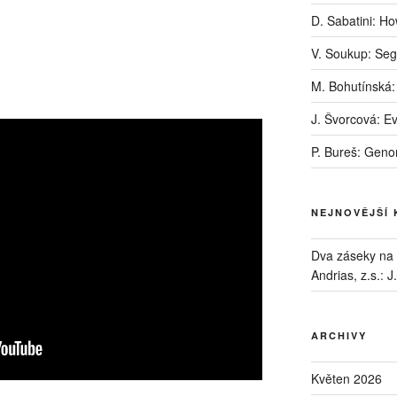
D. Sabatini: H
V. Soukup: Seg
M. Bohutínská:
J. Švorcová: E
P. Bureš: Geno
NEJNOVĚJŠÍ
Dva záseky na B
Andrias, z.s.
:
J
ARCHIVY
Květen 2026