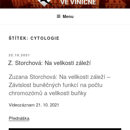
Přejít
BIOLOGICKÉ ČTVRTKY VE
Určeno všem zájemcům o evoluci a obecnější biologická témata
k
VINIČNÉ
Menu
obsahu
webu
ŠTÍTEK:
CYTOLOGIE
PUBLIKOVÁNO
22.10.2021
Z. Storchová: Na velikosti záleží
Zuzana Storchová: Na velikosti záleží –
Závislost buněčných funkcí na počtu
chromozómů a velikosti buňky
Videozáznam 21. 10. 2021
Přednáška