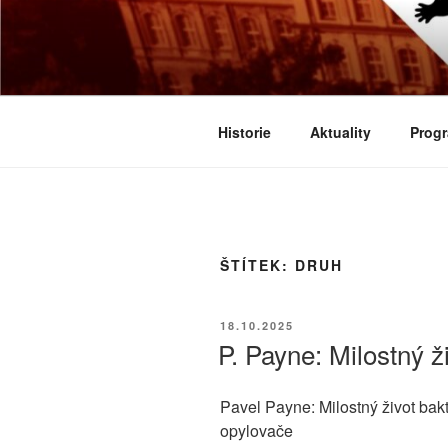
Přejít
k
BIOLOGICK
obsahu
Určeno všem zájemcům o evoluci
webu
Historie
Aktuality
Progr
ŠTÍTEK:
DRUH
PUBLIKOVÁNO
18.10.2025
P. Payne: Milostný ži
Pavel Payne: Milostný život bakte
opylovače