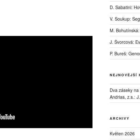
D. Sabatini: H
V. Soukup: Seg
M. Bohutínská:
J. Švorcová: E
P. Bureš: Geno
NEJNOVĚJŠÍ
Dva záseky na B
Andrias, z.s.
:
J
ARCHIVY
Květen 2026