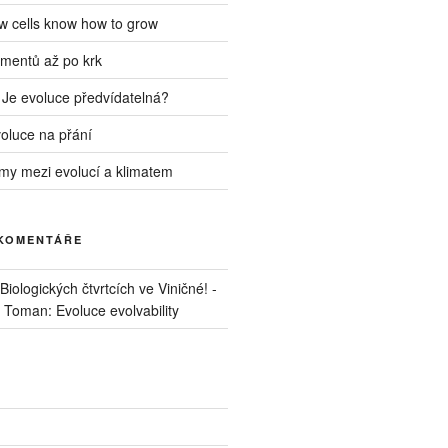
ow cells know how to grow
mentů až po krk
 Je evoluce předvídatelná?
voluce na přání
my mezi evolucí a klimatem
 KOMENTÁŘE
iologických čtvrtcích ve Viničné! -
. Toman: Evoluce evolvability