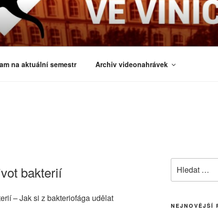
É ČTVRTKY VE VINIČ
 a obecnější biologická témata
am na aktuální semestr
Archiv videonahrávek
Hledat:
vot bakterií
rií – Jak si z bakteriofága udělat
NEJNOVĚJŠÍ 