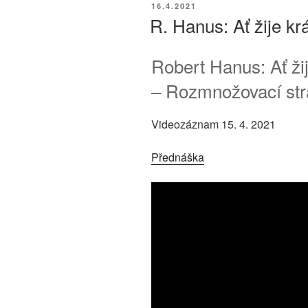
PUBLIKOVÁNO
16.4.2021
R. Hanus: Ať žije kr
Robert Hanus: Ať žij
– Rozmnožovací stra
Videozáznam 15. 4. 2021
Přednáška