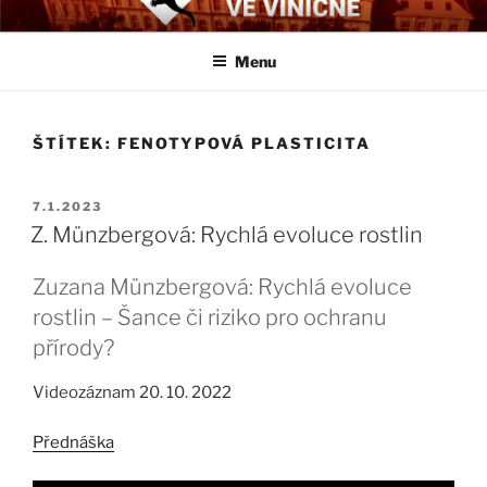
Přejít
BIOLOGICKÉ ČTVRTKY VE
Určeno všem zájemcům o evoluci a obecnější biologická témata
k
VINIČNÉ
Menu
obsahu
webu
ŠTÍTEK:
FENOTYPOVÁ PLASTICITA
PUBLIKOVÁNO
7.1.2023
Z. Münzbergová: Rychlá evoluce rostlin
Zuzana Münzbergová: Rychlá evoluce
rostlin – Šance či riziko pro ochranu
přírody?
Videozáznam 20. 10. 2022
Přednáška