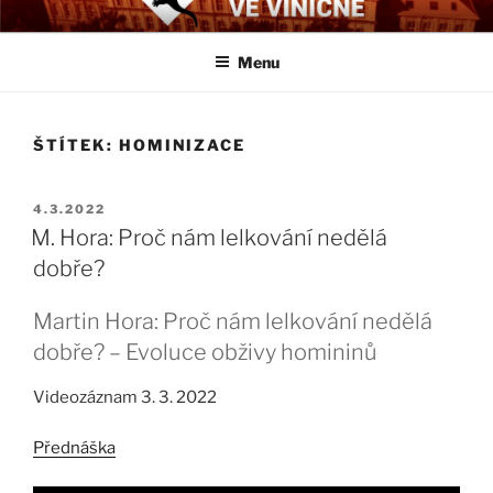
Přejít
BIOLOGICKÉ ČTVRTKY VE
Určeno všem zájemcům o evoluci a obecnější biologická témata
k
VINIČNÉ
Menu
obsahu
webu
ŠTÍTEK:
HOMINIZACE
PUBLIKOVÁNO
4.3.2022
M. Hora: Proč nám lelkování nedělá
dobře?
Martin Hora: Proč nám lelkování nedělá
dobře? – Evoluce obživy homininů
Videozáznam 3. 3. 2022
Přednáška