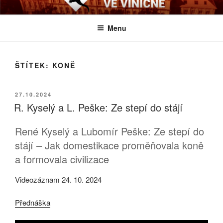
Přejít
BIOLOGICKÉ ČTVRTKY VE
Určeno všem zájemcům o evoluci a obecnější biologická témata
k
VINIČNÉ
Menu
obsahu
webu
ŠTÍTEK:
KONĚ
PUBLIKOVÁNO
27.10.2024
R. Kyselý a L. Peške: Ze stepí do stájí
René Kyselý a Lubomír Peške: Ze stepí do
stájí – Jak domestikace proměňovala koně
a formovala civilizace
Videozáznam 24. 10. 2024
Přednáška