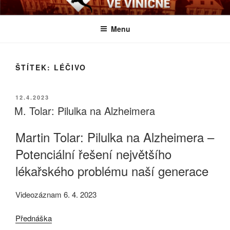
Přejít
BIOLOGICKÉ ČTVRTKY VE
Určeno všem zájemcům o evoluci a obecnější biologická témata
k
VINIČNÉ
Menu
obsahu
webu
ŠTÍTEK:
LÉČIVO
PUBLIKOVÁNO
12.4.2023
M. Tolar: Pilulka na Alzheimera
Martin Tolar: Pilulka na Alzheimera –
Potenciální řešení největšího
lékařského problému naší generace
Videozáznam 6. 4. 2023
Přednáška