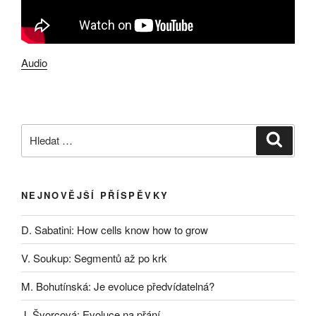
Audio
Hledat:
Hledán
NEJNOVĚJŠÍ PŘÍSPĚVKY
D. Sabatini: How cells know how to grow
V. Soukup: Segmentů až po krk
M. Bohutínská: Je evoluce předvídatelná?
J. Švorcová: Evoluce na přání