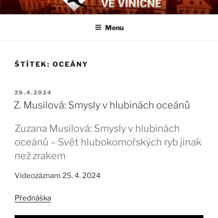
Přejít
BIOLOGICKÉ ČTVRTKY VE
Určeno všem zájemcům o evoluci a obecnější biologická témata
k
VINIČNÉ
Menu
obsahu
webu
ŠTÍTEK:
OCEÁNY
PUBLIKOVÁNO
26.4.2024
Z. Musilová: Smysly v hlubinách oceánů
Zuzana Musilová: Smysly v hlubinách
oceánů – Svět hlubokomořských ryb jinak
než zrakem
Videozáznam 25. 4. 2024
Přednáška