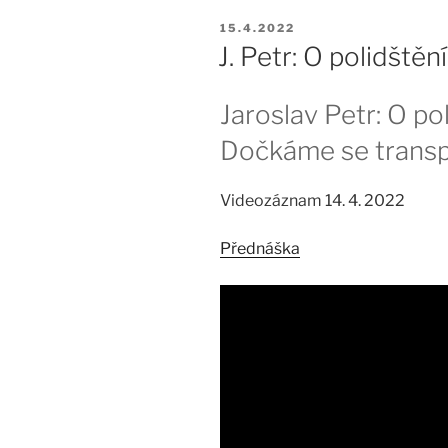
PUBLIKOVÁNO
15.4.2022
J. Petr: O polidštěn
Jaroslav Petr: O po
Dočkáme se transp
Videozáznam 14. 4. 2022
Přednáška