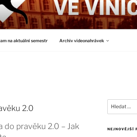
É ČTVRTKY VE VINIČ
ci a obecnější biologická témata
am na aktuální semestr
Archiv videonahrávek
Hledat:
ravěku 2.0
a do pravěku 2.0 – Jak
NEJNOVĚJŠÍ 