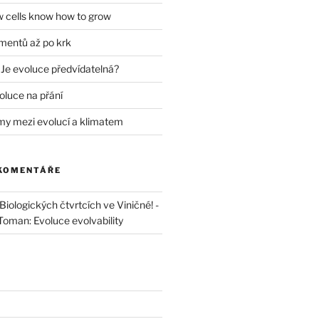
w cells know how to grow
mentů až po krk
 Je evoluce předvídatelná?
oluce na přání
my mezi evolucí a klimatem
 KOMENTÁŘE
iologických čtvrtcích ve Viničné! -
 Toman: Evoluce evolvability