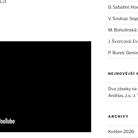
ta
D. Sabatini: Ho
V. Soukup: Seg
M. Bohutínská:
J. Švorcová: Ev
P. Bureš: Geno
NEJNOVĚJŠÍ
Dva záseky na B
Andrias, z.s.
:
J.
ARCHIVY
Květen 2026