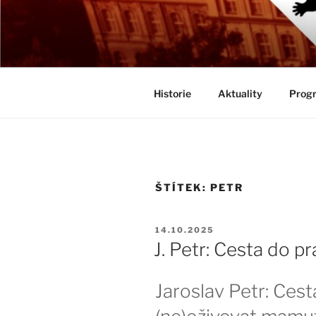
Přejít
k
BIOLOGICK
obsahu
Určeno všem zájemcům o evolu
webu
Historie
Aktuality
Progr
ŠTÍTEK:
PETR
PUBLIKOVÁNO
14.10.2025
J. Petr: Cesta do p
Jaroslav Petr: Cest