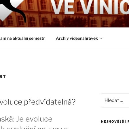
É ČTVRTKY VE VINIČ
ci a obecnější biologická témata
am na aktuální semestr
Archiv videonahrávek
ST
Hledat:
evoluce předvídatelná?
ská: Je evoluce
NEJNOVĚJŠÍ 