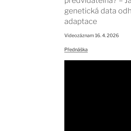
předvídatelná? – J
genetická data odha
adaptace
Videozáznam 16. 4. 2026
Přednáška