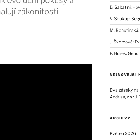
ak evoluční pokusy a
D. Sabatini: Ho
lují zákonitosti
V. Soukup: Seg
M. Bohutínská:
J. Švorcová: Ev
P. Bureš: Geno
NEJNOVĚJŠÍ
Dva záseky na B
Andrias, z.s.
:
J.
ARCHIVY
Květen 2026