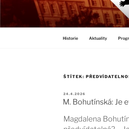
Přejít
k
BIOLOGICK
obsahu
Určeno všem zájemcům o evolu
webu
Historie
Aktuality
Progr
ŠTÍTEK:
PŘEDVÍDATELNO
PUBLIKOVÁNO
24.4.2026
M. Bohutínská: Je 
Magdalena Bohutín