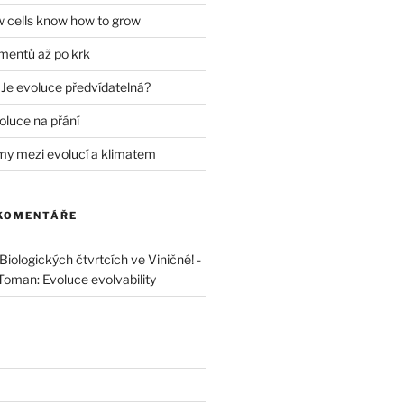
w cells know how to grow
mentů až po krk
 Je evoluce předvídatelná?
oluce na přání
my mezi evolucí a klimatem
 KOMENTÁŘE
iologických čtvrtcích ve Viničné! -
 Toman: Evoluce evolvability