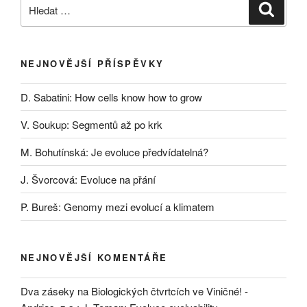
Hledat:
Hledán
NEJNOVĚJŠÍ PŘÍSPĚVKY
D. Sabatini: How cells know how to grow
V. Soukup: Segmentů až po krk
M. Bohutínská: Je evoluce předvídatelná?
J. Švorcová: Evoluce na přání
P. Bureš: Genomy mezi evolucí a klimatem
NEJNOVĚJŠÍ KOMENTÁŘE
Dva záseky na Biologických čtvrtcích ve Viničné! -