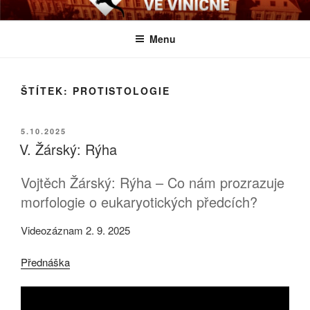
Přejít
BIOLOGICKÉ ČTVRTKY VE
Určeno všem zájemcům o evoluci a obecnější biologická témata
k
VINIČNÉ
Menu
obsahu
webu
ŠTÍTEK:
PROTISTOLOGIE
PUBLIKOVÁNO
5.10.2025
V. Žárský: Rýha
Vojtěch Žárský: Rýha – Co nám prozrazuje
morfologie o eukaryotických předcích?
Videozáznam 2. 9. 2025
Přednáška