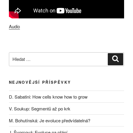
Audio
Hledat:
Hledán
NEJNOVĚJŠÍ PŘÍSPĚVKY
D. Sabatini: How cells know how to grow
V. Soukup: Segmentů až po krk
M. Bohutínská: Je evoluce předvídatelná?
J. Švorcová: Evoluce na přání