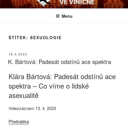
Přejít
BIOLOGICKÉ ČTVRTKY VE
Určeno všem zájemcům o evoluci a obecnější biologická témata
k
VINIČNÉ
Menu
obsahu
webu
ŠTÍTEK:
SEXUOLOGIE
PUBLIKOVÁNO
19.4.2023
K. Bártová: Padesát odstínů ace spektra
Klára Bártová: Padesát odstínů ace
spektra – Co víme o lidské
asexualitě
Videozáznam 13. 4. 2023
Přednáška