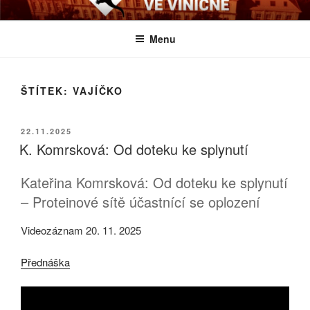
Přejít
BIOLOGICKÉ ČTVRTKY VE
Určeno všem zájemcům o evoluci a obecnější biologická témata
k
VINIČNÉ
Menu
obsahu
webu
ŠTÍTEK:
VAJÍČKO
PUBLIKOVÁNO
22.11.2025
K. Komrsková: Od doteku ke splynutí
Kateřina Komrsková: Od doteku ke splynutí
– Proteinové sítě účastnící se oplození
Videozáznam 20. 11. 2025
Přednáška