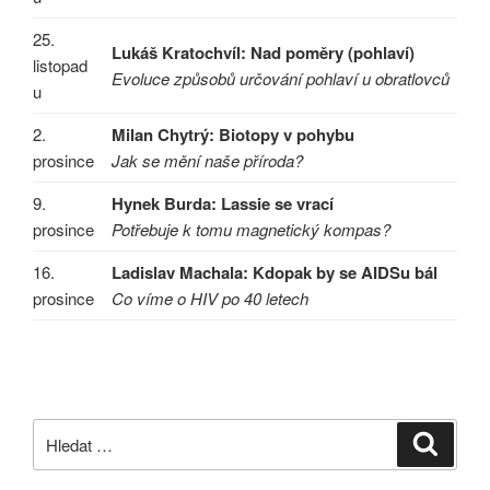
25.
Lukáš Kratochvíl: Nad poměry (pohlaví)
listopad
Evoluce způsobů určování pohlaví u obratlovců
u
2.
Milan Chytrý: Biotopy v pohybu
prosince
Jak se mění naše příroda?
9.
Hynek Burda: Lassie se vrací
prosince
Potřebuje k tomu magnetický kompas?
16.
Ladislav Machala: Kdopak by se AIDSu bál
prosince
Co víme o HIV po 40 letech
Hledat:
Hledán