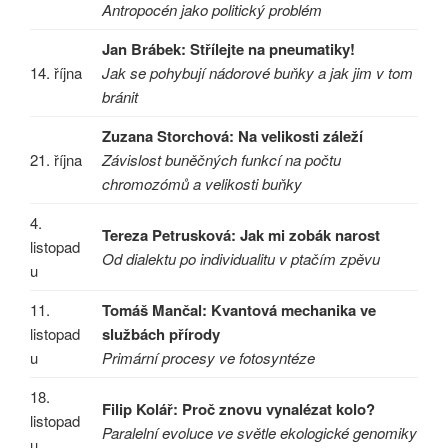
Antropocén jako politický problém
Jan Brábek: Střílejte na pneumatiky!
14. října
Jak se pohybují nádorové buňky a jak jim v tom
bránit
Zuzana Storchová: Na velikosti záleží
21. října
Závislost buněčných funkcí na počtu
chromozómů a velikosti buňky
4.
Tereza Petrusková: Jak mi zobák narost
listopad
Od dialektu po individualitu v ptačím zpěvu
u
11.
Tomáš Mančal: Kvantová mechanika ve
listopad
službách přírody
u
Primární procesy ve fotosyntéze
18.
Filip Kolář: Proč znovu vynalézat kolo?
listopad
Paralelní evoluce ve světle ekologické genomiky
u