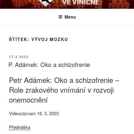
Přejít
BIOLOGICKÉ ČTVRTKY VE
Určeno všem zájemcům o evoluci a obecnější biologická témata
k
VINIČNÉ
Menu
obsahu
webu
ŠTÍTEK:
VÝVOJ MOZKU
PUBLIKOVÁNO
17.3.2023
P. Adámek: Oko a schizofrenie
Petr Adámek: Oko a schizofrenie –
Role zrakového vnímání v rozvoji
onemocnění
Videozáznam 16. 3. 2023
Přednáška