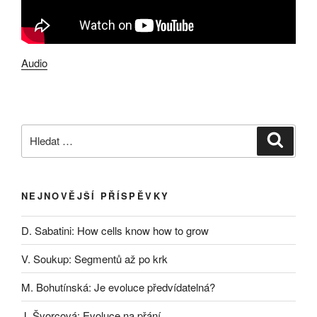
Audio
Hledat:
Hledán
NEJNOVĚJŠÍ PŘÍSPĚVKY
D. Sabatini: How cells know how to grow
V. Soukup: Segmentů až po krk
M. Bohutínská: Je evoluce předvídatelná?
J. Švorcová: Evoluce na přání