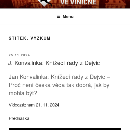
Přejít
BIOLOGICKÉ ČTVRTKY VE
Určeno všem zájemcům o evoluci a obecnější biologická témata
k
VINIČNÉ
Menu
obsahu
webu
ŠTÍTEK:
VÝZKUM
PUBLIKOVÁNO
25.11.2024
J. Konvalinka: Knížecí rady z Dejvic
Jan Konvalinka: Knížecí rady z Dejvic –
Proč není česká věda tak dobrá, jak by
mohla být?
Videozáznam 21. 11. 2024
Přednáška