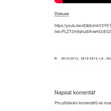
Diskuse
https://youtu.be/dQb6JmkY3YE
list=PLZT2V9qhudlAnwhDzE
RUBRIKY
2012/2013
,
2012/2013 LS
,
20
Napsat komentář
Pro přidávání komentářů se mus