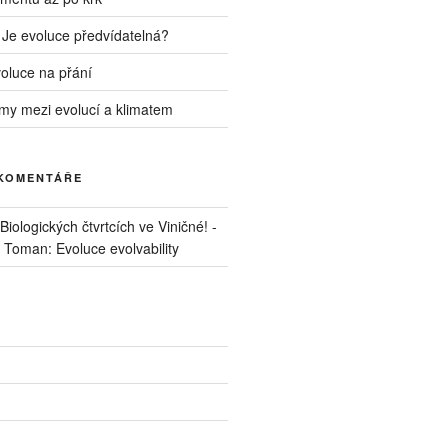
 Je evoluce předvídatelná?
voluce na přání
my mezi evolucí a klimatem
 KOMENTÁŘE
iologických čtvrtcích ve Viničné! -
. Toman: Evoluce evolvability