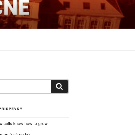
NÉ
Hledání
PŘÍSPĚVKY
ow cells know how to grow
mentů až po krk