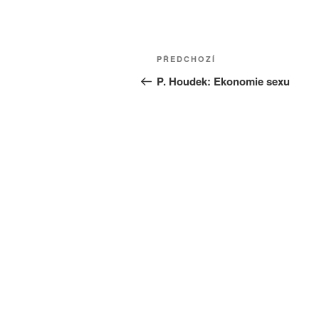
Navigace
Předchozí
PŘEDCHOZÍ
pro
příspěvek
P. Houdek: Ekonomie sexu
příspěvek