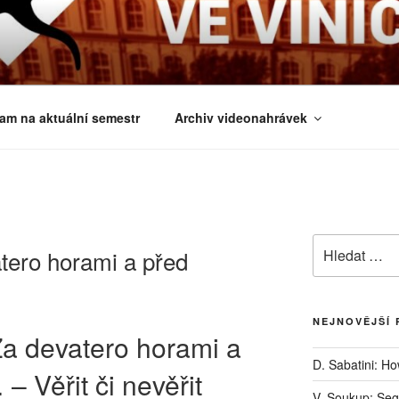
É ČTVRTKY VE VINIČ
 a obecnější biologická témata
am na aktuální semestr
Archiv videonahrávek
Hledat:
tero horami a před
NEJNOVĚJŠÍ 
Za devatero horami a
D. Sabatini: H
– Věřit či nevěřit
V. Soukup: Seg