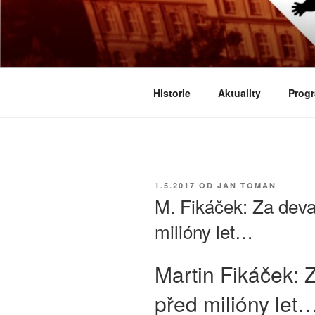
Přejít
k
BIOLOGICK
obsahu
Určeno všem zájemcům o evoluci
webu
Historie
Aktuality
Progr
PUBLIKOVÁNO
1.5.2017
OD
JAN TOMAN
M. Fikáček: Za deva
milióny let…
Martin Fikáček: 
před milióny let… 