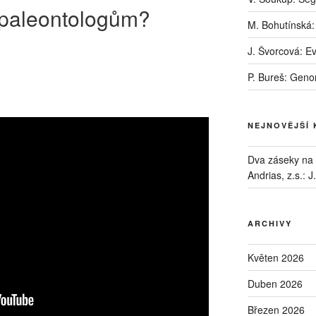
 paleontologům?
M. Bohutínská:
J. Švorcová: E
P. Bureš: Geno
NEJNOVĚJŠÍ
Dva záseky na B
Andrias, z.s.
:
J
ARCHIVY
Květen 2026
Duben 2026
Březen 2026