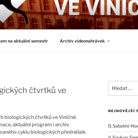
É ČTVRTKY VE VINIČ
ci a obecnější biologická témata
am na aktuální semestr
Archiv videonahrávek
Hledat:
gických čtvrtků ve
NEJNOVĚJŠÍ 
 biologických čtvrtků ve Viničné.
mace, aktuální program i archiv
D. Sabatini: Ho
aného cyklu biologických přednášek.
V. Soukup: Seg