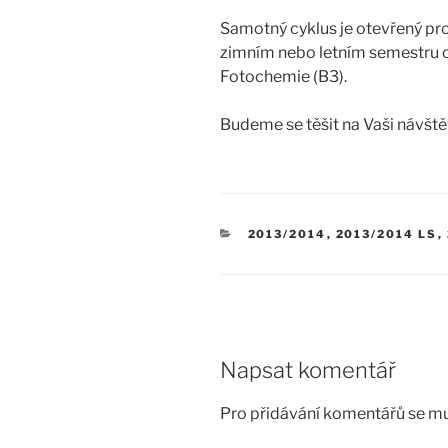
Samotný cyklus je otevřený pro
zimním nebo letním semestru o
Fotochemie (B3).
Budeme se těšit na Vaši návště
RUBRIKY
2013/2014
,
2013/2014 LS
,
Napsat komentář
Pro přidávání komentářů se mu