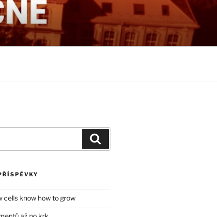
NÉ
Hledání
PŘÍSPĚVKY
w cells know how to grow
mentů až po krk