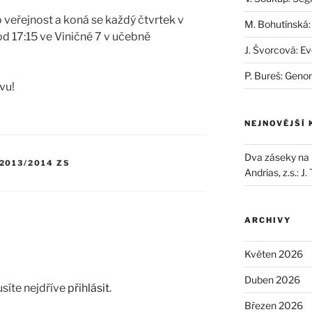
 veřejnost a koná se každý čtvrtek v
M. Bohutínská:
d 17:15 ve Viničné 7 v učebně
J. Švorcová: Ev
P. Bureš: Geno
vu!
NEJNOVĚJŠÍ
Dva záseky na B
2013/2014 ZS
Andrias, z.s.
:
J.
ARCHIVY
Květen 2026
Duben 2026
síte nejdříve
přihlásit
.
Březen 2026