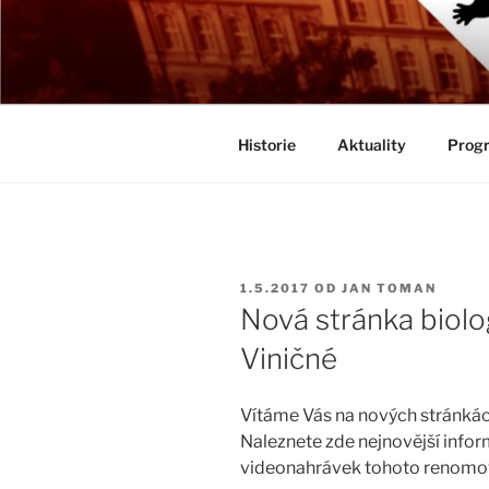
Přejít
k
BIOLOGICK
obsahu
Určeno všem zájemcům o evolu
webu
Historie
Aktuality
Progr
PUBLIKOVÁNO
1.5.2017
OD
JAN TOMAN
Nová stránka biolo
Viničné
Vítáme Vás na nových stránkách
Naleznete zde nejnovější infor
videonahrávek tohoto renomov