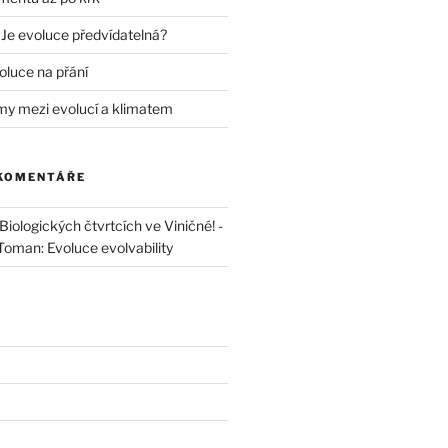
 Je evoluce předvídatelná?
oluce na přání
my mezi evolucí a klimatem
 KOMENTÁŘE
iologických čtvrtcích ve Viničné! -
 Toman: Evoluce evolvability