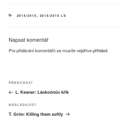
RUBRIKY
2014/2015
,
2014/2015 LS
Napsat komentář
Pro přidávání komentářů se musíte nejdříve
přihlásit
.
Navigace
Předchozí
PŘEDCHOZÍ
pro
příspěvek
L. Kesner: Láokoónův křik
příspěvek
Následující
NÁSLEDUJÍCÍ
příspěvek
T. Grim: Killing them softly