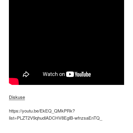
Diskuse
https://youtu.be/EkEQ_QMkPRk?
list=PLZT2V9qhudlADCHV8EglB-wfnzsaEnTQ_