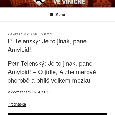
Přejít
BIOLOGICKÉ ČTVRTKY VE
Určeno všem zájemcům o evoluci a obecnější biologická témata
k
VINIČNÉ
Menu
obsahu
webu
PUBLIKOVÁNO
2.5.2017
OD
JAN TOMAN
P. Telenský: Je to jinak, pane
Amyloid!
Petr Telenský: Je to jinak, pane
Amyloid! – O jídle, Alzheimerově
chorobě a příliš velkém mozku.
Videozáznam 16. 4. 2015
Přednáška