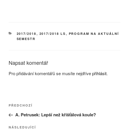
RUBRIKY
2017/2018
,
2017/2018 LS
,
PROGRAM NA AKTUÁLNÍ
SEMESTR
Napsat komentář
Pro přidávání komentářů se musíte nejdříve
přihlásit
.
Navigace
Předchozí
PŘEDCHOZÍ
pro
příspěvek
A. Petrusek: Lepší než křišťálová koule?
příspěvek
Následující
NÁSLEDUJÍCÍ