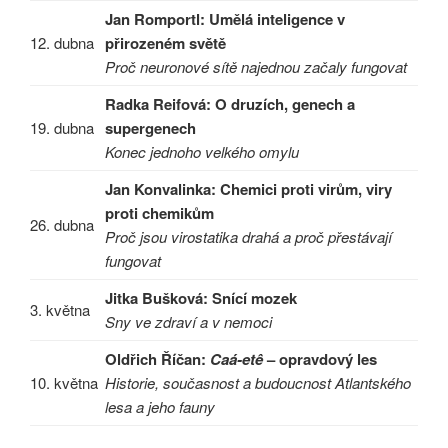
Jan Romportl: Umělá inteligence v
12. dubna
přirozeném světě
Proč neuronové sítě najednou začaly fungovat
Radka Reifová: O druzích, genech a
19. dubna
supergenech
Konec jednoho velkého omylu
Jan Konvalinka: Chemici proti virům, viry
proti chemikům
26. dubna
Proč jsou virostatika drahá a proč přestávají
fungovat
Jitka Bušková: Snící mozek
3. května
Sny ve zdraví a v nemoci
Oldřich Říčan:
Caá-etê
– opravdový les
10. května
Historie, současnost a budoucnost Atlantského
lesa a jeho fauny