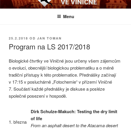
Přejít
BIOLOGICKÉ ČTVRTKY VE
Určeno všem zájemcům o evoluci a obecnější biologická témata
k
VINIČNÉ
Menu
obsahu
webu
PUBLIKOVÁNO
25.2.2018
OD
JAN TOMAN
Program na LS 2017/2018
Biologické čtvrtky ve Viničné jsou určeny všem zájemcům
o evoluci, obecnější biologickou problematiku a o méně
tradiční přístupy k této problematice. Přednášky začínají
v 17:15 v posluchárně „Fotochemie“ v přízemí Viničné
7. Součástí každé přednášky je diskuse a posléze
společné posezení v hospodě.
Dirk Schulze-Makuch: Testing the dry limit
of life
1. března
From an asphalt desert to the Atacama desert