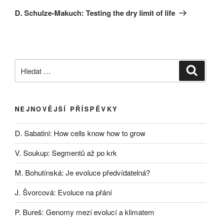
příspěvek
D. Schulze-Makuch: Testing the dry limit of life
Hledat:
Hledán
NEJNOVĚJŠÍ PŘÍSPĚVKY
D. Sabatini: How cells know how to grow
V. Soukup: Segmentů až po krk
M. Bohutínská: Je evoluce předvídatelná?
J. Švorcová: Evoluce na přání
P. Bureš: Genomy mezi evolucí a klimatem