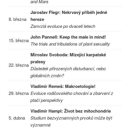
and Mars
Jaroslav Flegr: Nekrvavý příběh jedné
8. března
hereze
Zamrzlá evoluce po dvaceti letech
John Pannell: Keep the male in mind!
15. března
The trials and tribulations of plant sexuality
Miroslav Svoboda: Mizející karpatské
pralesy
22. března
Důsledek přirozených disturbancí, nebo
globálních změn?
Vladimír Remeš: Makroetologie!
29. března
Evoluce rodičovského chování a zbarvení z
ptačí perspektivy
Vladimír Hampl: Život bez mitochondrie
5. dubna
Studium bezvýznamných prvoků může být
významné